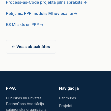
Process-as-Code projekta pilns apraksts →
Pētījums: PPP modelis MI ieviešanai →
ES MI akts un PPP →
← Visas aktualitātes
PPPA
Navigācija
Publiskās un Privātās
Par mums
Partnerības Asociācija —
Projekti
sabiedriska organizācija,