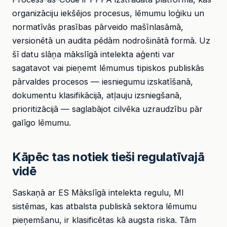
organizāciju iekšējos procesus, lēmumu loģiku un
normatīvās prasības pārveido mašīnlasāmā,
versionētā un audita pēdām nodrošinātā formā. Uz
šī datu slāņa mākslīgā intelekta aģenti var
sagatavot vai pieņemt lēmumus tipiskos publiskās
pārvaldes procesos — iesniegumu izskatīšanā,
dokumentu klasifikācijā, atļauju izsniegšanā,
prioritizācijā — saglabājot cilvēka uzraudzību pār
galīgo lēmumu.
Kāpēc tas notiek tieši regulatīvajā
vidē
Saskaņā ar ES Mākslīgā intelekta regulu, MI
sistēmas, kas atbalsta publiskā sektora lēmumu
pieņemšanu, ir klasificētas kā augsta riska. Tām