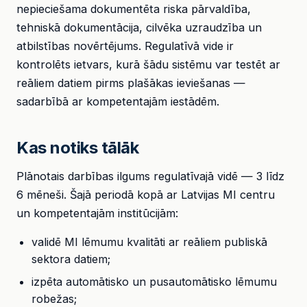
nepieciešama dokumentēta riska pārvaldība,
tehniskā dokumentācija, cilvēka uzraudzība un
atbilstības novērtējums. Regulatīvā vide ir
kontrolēts ietvars, kurā šādu sistēmu var testēt ar
reāliem datiem pirms plašākas ieviešanas —
sadarbībā ar kompetentajām iestādēm.
Kas notiks tālāk
Plānotais darbības ilgums regulatīvajā vidē — 3 līdz
6 mēneši. Šajā periodā kopā ar Latvijas MI centru
un kompetentajām institūcijām:
validē MI lēmumu kvalitāti ar reāliem publiskā
sektora datiem;
izpēta automātisko un pusautomātisko lēmumu
robežas;