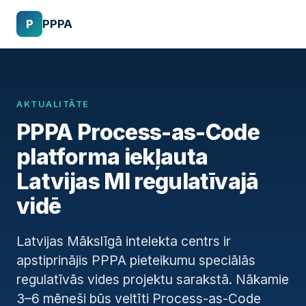
P
PPPA
AKTUALITĀTE
PPPA Process-as-Code
platforma iekļauta
Latvijas MI regulatīvajā
vidē
Latvijas Mākslīgā intelekta centrs ir
apstiprinājis PPPA pieteikumu speciālās
regulatīvās vides projektu sarakstā. Nākamie
3–6 mēneši būs veltīti Process-as-Code