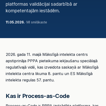
platformas validācijai sadarbībā ar
kompetentajām iestādēm.
11.05.2026.
· MI smilškaste
2026. gada 11. maijā Mākslīgā intelekta centrs
apstiprināja PPPA pieteikuma iekļaušanu speciālajā
regulatīvajā vidē, kas izveidota saskaņā ar Mākslīgā
intelekta centra likuma 8. pantu un ES Mākslīgā
intelekta regulas 57. pantu.
Kas ir Process-as-Code
Process-as-Code ir PPPA izstrādāta platforma, kas