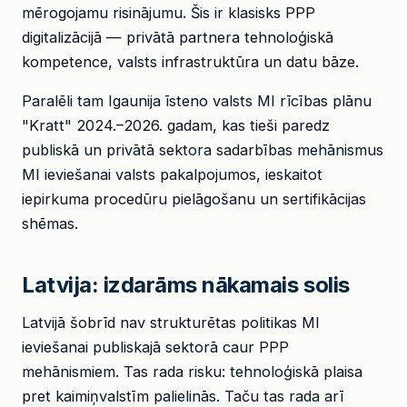
mērogojamu risinājumu. Šis ir klasisks PPP
digitalizācijā — privātā partnera tehnoloģiskā
kompetence, valsts infrastruktūra un datu bāze.
Paralēli tam Igaunija īsteno valsts MI rīcības plānu
"Kratt" 2024.–2026. gadam, kas tieši paredz
publiskā un privātā sektora sadarbības mehānismus
MI ieviešanai valsts pakalpojumos, ieskaitot
iepirkuma procedūru pielāgošanu un sertifikācijas
shēmas.
Latvija: izdarāms nākamais solis
Latvijā šobrīd nav strukturētas politikas MI
ieviešanai publiskajā sektorā caur PPP
mehānismiem. Tas rada risku: tehnoloģiskā plaisa
pret kaimiņvalstīm palielinās. Taču tas rada arī