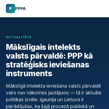
P
PPPA
AKTUALITĀTE
Mākslīgais intelekts
valsts pārvaldē: PPP kā
stratēģisks ieviešanas
instruments
Mākslīgā intelekta ieviešana valsts pārvaldē
vairs nav nākotnes jautājums — tā ir aktuāla
politikas izvēle. Igaunija un Lietuva ir
pierādījušas, ka šajā procesā publiskā un