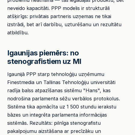
problēmu neatrisina — tas iegādājas produktu, bet
neveido kapacitāti. PPP modelis ir strukturāli
atšķirīgs: privātais partneris uzņemas ne tikai
izstrādi, bet arī darbību, uzturēšanu un rezultātu
atbildību.
Igaunijas piemērs: no
stenografistiem uz MI
Igaunijā PPP starp tehnoloģiju uzņēmumu
Finestmedia un Tallinas Tehnoloģiju universitāti
radīja balss atpazīšanas sistēmu "Hans", kas
nodrošina parlamenta sēžu verbālos protokolus.
Sistēma tika apmācīta uz 1 500 stundu ierakstu
bāzes un integrēta parlamenta informācijas
sistēmās. Rezultāts: pilnīga stenografistu
pakalpojumu aizstāšana ar precīzāku un