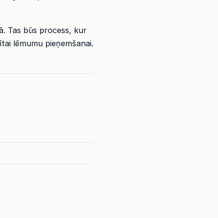
ā. Tas būs process, kur
tītai lēmumu pieņemšanai.