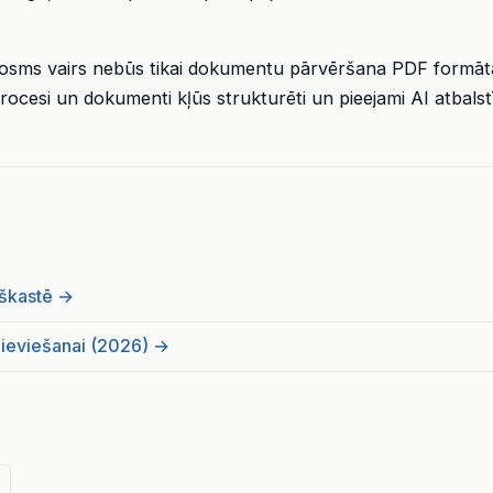
 posms vairs nebūs tikai dokumentu pārvēršana PDF formāt
procesi un dokumenti kļūs strukturēti un pieejami AI atbals
lškastē →
 ieviešanai (2026) →