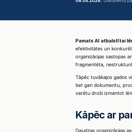
06.05.2026.
· Dokumentu pār
Pamats AI atbalstītai 
efektivitātes un konkurē
organizācijas sastopas ar
fragmentēta, nestrukturē
Tāpēc tuvākajos gados vie
bet gan dokumentu, proce
varētu droši izmantot lēm
Kāpēc ar par
Daudzas organizācijas jau