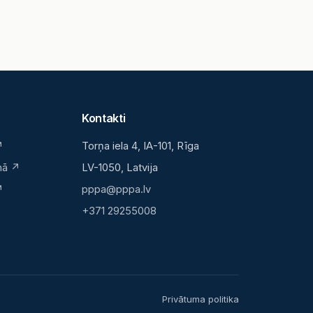
Kontakti
↗
Torņa iela 4, IA-101, Rīga
mā ↗
LV-1050, Latvija
↗
pppa@pppa.lv
+371 29255008
Privātuma politika