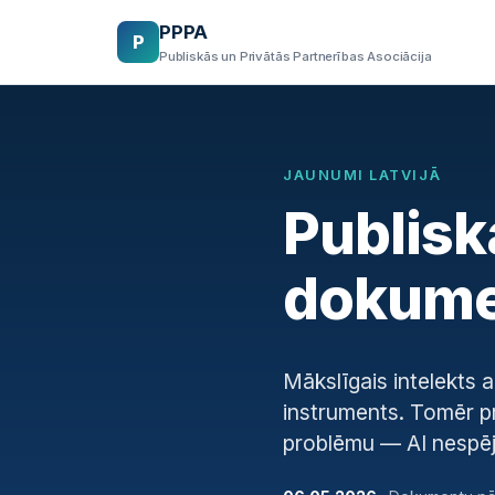
PPPA
P
Publiskās un Privātās Partnerības Asociācija
JAUNUMI LATVIJĀ
Publisk
dokumen
Mākslīgais intelekts a
instruments. Tomēr p
problēmu — AI nespēj p