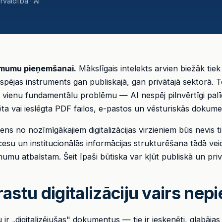
valdība · AI
lēmumu pieņemšanai.
Mākslīgais intelekts arvien biežāk tie
tspējas instruments gan publiskajā, gan privātajā sektorā.
 vienu fundamentālu problēmu — AI nespēj pilnvērtīgi palīdz
ta vai ieslēgta PDF failos, e-pastos un vēsturiskās dokume
ns no nozīmīgākajiem digitalizācijas virzieniem būs nevis ti
su un institucionālās informācijas strukturēšana tādā veidā
umu atbalstam. Šeit īpaši būtiska var kļūt publiskā un pri
astu digitalizāciju vairs nepi
 ir „digitalizējušas" dokumentus — tie ir ieskenēti, glabā