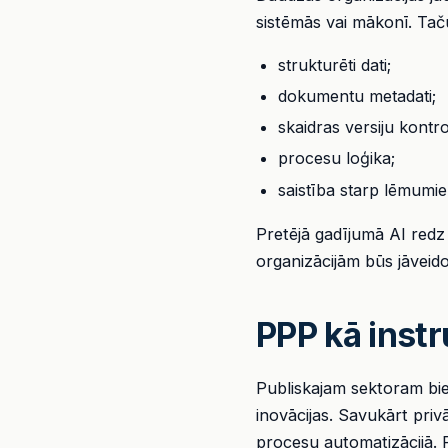
sistēmās vai mākonī. Taču
strukturēti dati;
dokumentu metadati;
skaidras versiju kontro
procesu loģika;
saistība starp lēmumi
Pretējā gadījumā AI redz 
organizācijām būs jāveido 
PPP kā instr
Publiskajam sektoram biež
inovācijas. Savukārt priv
procesu automatizācijā. P