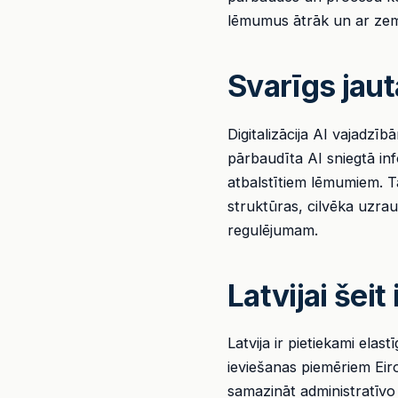
lēmumus ātrāk un ar ze
Svarīgs jau
Digitalizācija AI vajadzī
pārbaudīta AI sniegtā inf
atbalstītiem lēmumiem. T
struktūras, cilvēka uzrau
regulējumam.
Latvijai šeit 
Latvija ir pietiekami elas
ieviešanas piemēriem Eiro
samazināt administratīvo 