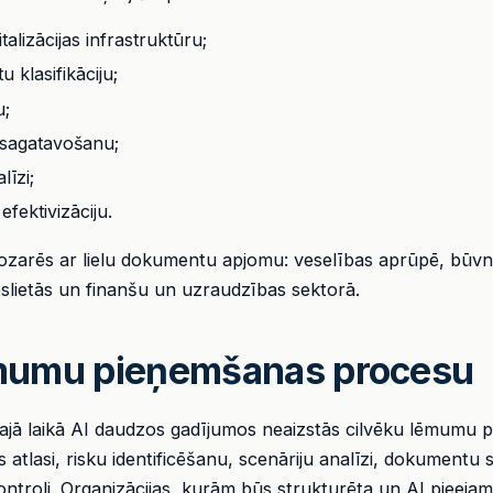
alizācijas infrastruktūru;
 klasifikāciju;
u;
sagatavošanu;
līzi;
fektivizāciju.
 nozarēs ar lielu dokumentu apjomu: veselības aprūpē, būvn
eslietās un finanšu un uzraudzības sektorā.
ēmumu pieņemšanas procesu
kajā laikā AI daudzos gadījumos neaizstās cilvēku lēmumu 
as atlasi, risku identificēšanu, scenāriju analīzi, dokumentu
troli. Organizācijas, kurām būs strukturēta un AI pieejam