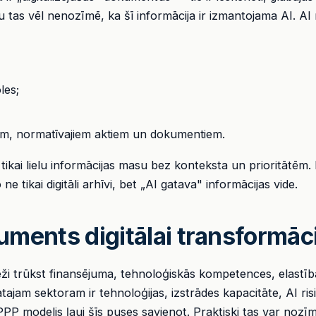
 tas vēl nenozīmē, ka šī informācija ir izmantojama AI. AI 
les;
em, normatīvajiem aktiem un dokumentiem.
tikai lielu informācijas masu bez konteksta un prioritātēm
ne tikai digitāli arhīvi, bet „AI gatava" informācijas vide.
uments digitālai transformāci
i trūkst finansējuma, tehnoloģiskās kompetences, elastības
ātajam sektoram ir tehnoloģijas, izstrādes kapacitāte, AI ri
PP modelis ļauj šīs puses savienot. Praktiski tas var nozīm