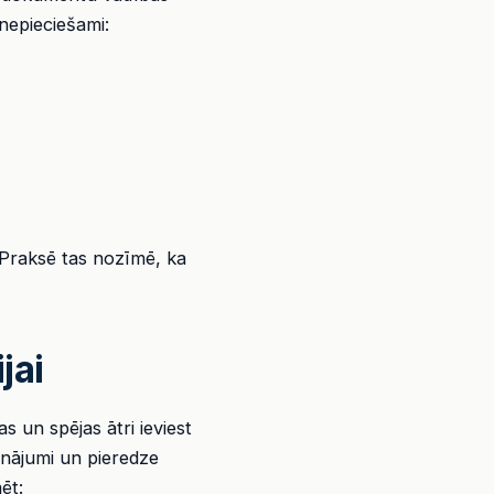
nepieciešami:
. Praksē tas nozīmē, ka
jai
 un spējas ātri ieviest
sinājumi un pieredze
ēt: