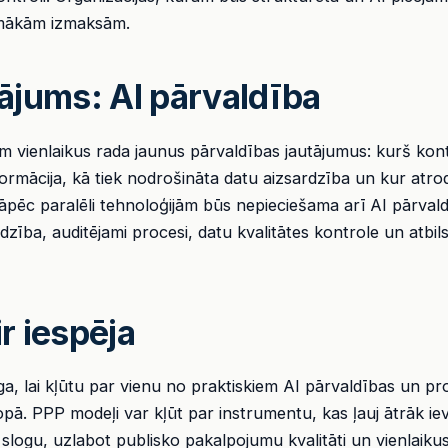
mākām izmaksām.
tājums: AI pārvaldība
bām vienlaikus rada jaunus pārvaldības jautājumus: kurš kont
ormācija, kā tiek nodrošināta datu aizsardzība un kur atro
āpēc paralēli tehnoloģijām būs nepieciešama arī AI pārvaldī
dzība, auditējami procesi, datu kvalitātes kontrole un atb
ir iespēja
tīga, lai kļūtu par vienu no praktiskiem AI pārvaldības un pro
pā. PPP modeļi var kļūt par instrumentu, kas ļauj ātrāk ievi
slogu, uzlabot publisko pakalpojumu kvalitāti un vienlaiku