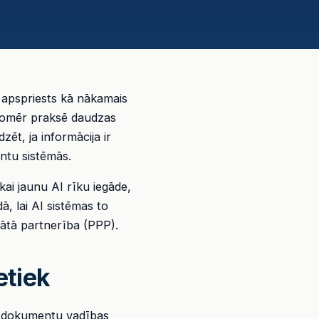
k apspriests kā nākamais
 Tomēr praksē daudzas
ēt, ja informācija ir
ntu sistēmās.
kai jaunu AI rīku iegāde,
, lai AI sistēmas to
vātā partnerība (PPP).
etiek
jas dokumentu vadības