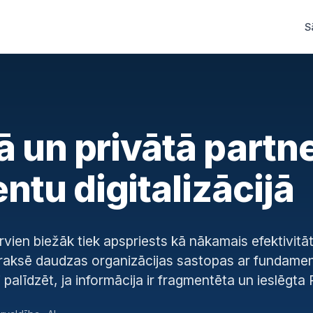
S
ā un privātā partn
tu digitalizācijā
rvien biežāk tiek apspriests kā nākamais efektivitā
raksē daudzas organizācijas sastopas ar fundamen
alīdzēt, ja informācija ir fragmentēta un ieslēgta 