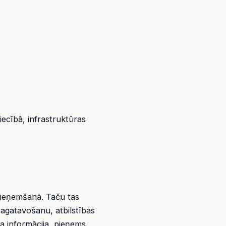
iecībā, infrastruktūras
pieņemšanā. Taču tas
 sagatavošanu, atbilstības
a informācija, pieņems