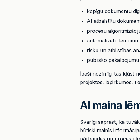
kopīgu dokumentu digit
AI atbalstītu dokumentu
procesu algoritmizācij
automatizētu lēmumu 
risku un atbilstības ana
publisko pakalpojumu e
Īpaši nozīmīgi tas kļūst
projektos, iepirkumos, ti
AI maina l
Svarīgi saprast, ka tuvā
būtiski mainīs informācij
pārbaudes un procesu kon