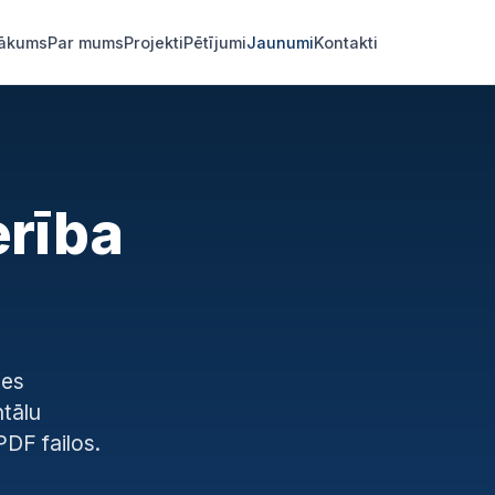
ākums
Par mums
Projekti
Pētījumi
Jaunumi
Kontakti
erība
tes
tālu
PDF failos.