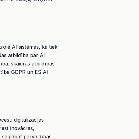
rolē AI sistēmas, kā tiek
das atbildība par AI
ba: skaidras atbildības
ilstība GDPR un ES AI
cesu digitalizācijas
est inovācijas,
s saglabāt pārvaldības