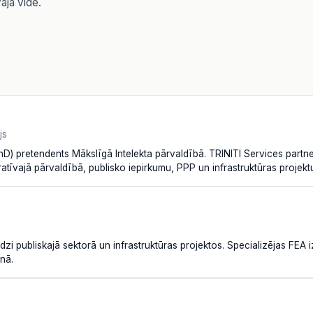
vajā vidē.
js
hD) pretendents Mākslīgā Intelekta pārvaldībā. TRINITI Services partne
atīvajā pārvaldībā, publisko iepirkumu, PPP un infrastruktūras projektu
dzi publiskajā sektorā un infrastruktūras projektos. Specializējas FEA
nā.