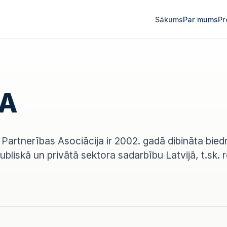
Sākums
Par mums
Pr
PA
Partnerības Asociācija ir 2002. gadā dibināta biedr
publiskā un privātā sektora sadarbību Latvijā, t.sk. 