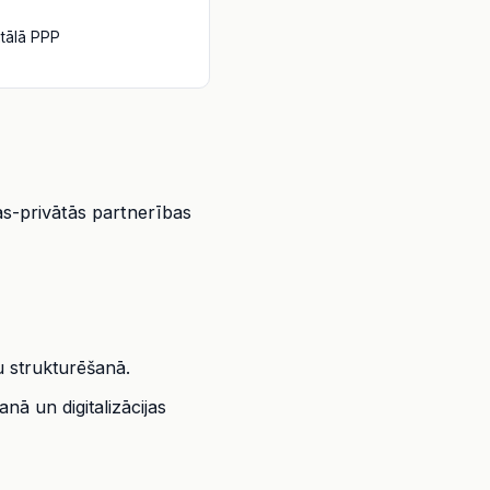
itālā PPP
ās-privātās partnerības
u strukturēšanā.
ā un digitalizācijas