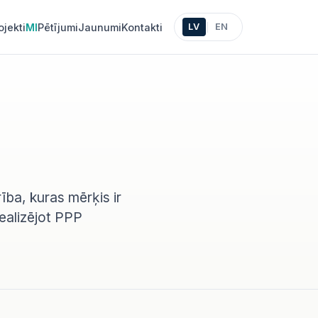
ojekti
MI
Pētījumi
Jaunumi
Kontakti
LV
EN
|
ība, kuras mērķis ir
realizējot PPP