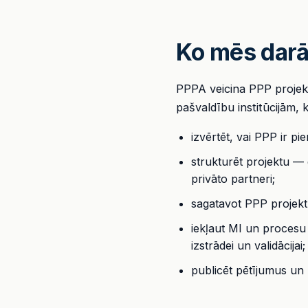
Ko mēs dar
PPPA veicina PPP projektu
pašvaldību institūcijām,
izvērtēt, vai PPP ir p
strukturēt projektu — d
privāto partneri;
sagatavot PPP projektu
iekļaut MI un procesu 
izstrādei un validācijai;
publicēt pētījumus un