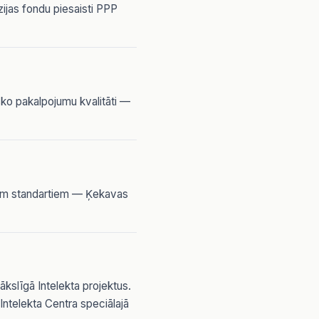
ijas fondu piesaisti PPP
sko pakalpojumu kvalitāti —
kiem standartiem — Ķekavas
kslīgā Intelekta projektus.
ntelekta Centra speciālajā