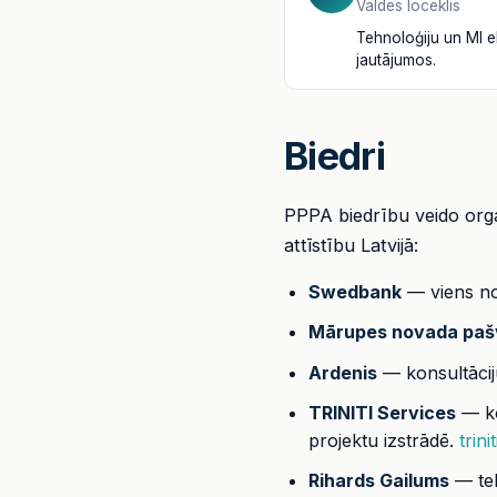
Valdes loceklis
Tehnoloģiju un MI e
jautājumos.
Biedri
PPPA biedrību veido orga
attīstību Latvijā:
Swedbank
— viens no 
Mārupes novada paš
Ardenis
— konsultācij
TRINITI Services
— ko
projektu izstrādē.
trini
Rihards Gailums
— teh