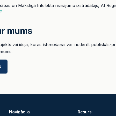
ības un Mākslīgā Intelekta risinājumu izstrādātājs, AI Regis
 ↗
 ar mums
projekts vai ideja, kuras īstenošanai var noderēt publiskās-p
 mums.
s
Navigācija
Resursi