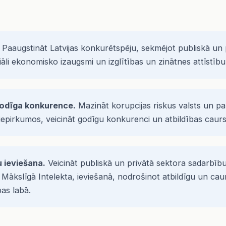
Paaugstināt Latvijas konkurētspēju, sekmējot publiskā un 
iāli ekonomisko izaugsmi un izglītības un zinātnes attīstību
odīga konkurence.
Mazināt korupcijas riskus valsts un pa
 iepirkumos, veicināt godīgu konkurenci un atbildības caur
u ieviešana.
Veicināt publiskā un privātā sektora sadarbību
tā Mākslīgā Intelekta, ieviešanā, nodrošinot atbildīgu un c
bas labā.