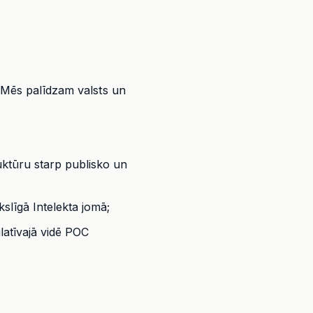
ā. Mēs palīdzam valsts un
ruktūru starp publisko un
slīgā Intelekta jomā;
ulatīvajā vidē POC