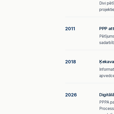
Divi pēt
projekti
2011
PPP at
Pētījums
sadarbīb
2018
Ķekava
Informat
apvedce
2026
Digitāl
PPPA pap
Process-