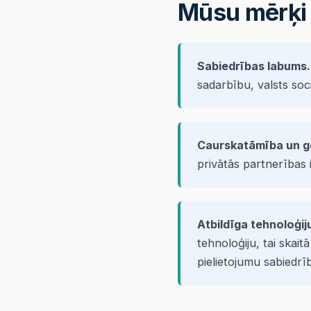
Mūsu mērķi
Sabiedrības labums.
sadarbību, valsts soc
Caurskatāmība un g
privātās partnerības
Atbildīga tehnoloģij
tehnoloģiju, tai skai
pielietojumu sabiedrī