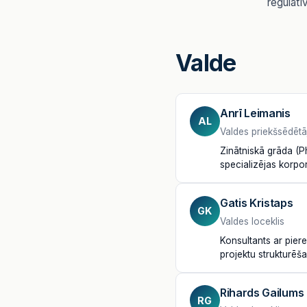
regulatī
Valde
Anrī Leimanis
AL
Valdes priekšsēdētā
Zinātniskā grāda (P
specializējas korpor
Gatis Kristaps
GK
Valdes loceklis
Konsultants ar piere
projektu strukturēša
Rihards Gailums
RG