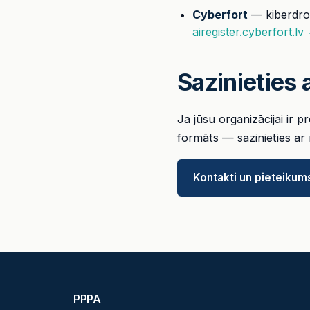
Cyberfort
— kiberdroš
airegister.cyberfort.lv
Sazinieties
Ja jūsu organizācijai ir 
formāts — sazinieties ar
Kontakti un pieteikum
PPPA