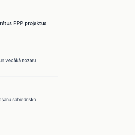
nkrētus PPP projektus
ā un vecākā nozaru
rošanu sabiedrisko