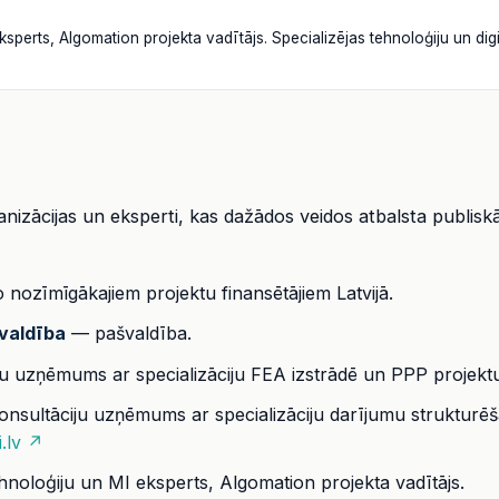
ksperts, Algomation projekta vadītājs. Specializējas tehnoloģiju un dig
nizācijas un eksperti, kas dažādos veidos atbalsta publisk
nozīmīgākajiem projektu finansētājiem Latvijā.
valdība
— pašvaldība.
u uzņēmums ar specializāciju FEA izstrādē un PPP projekt
nsultāciju uzņēmums ar specializāciju darījumu strukturēšan
ti.lv ↗
noloģiju un MI eksperts, Algomation projekta vadītājs.