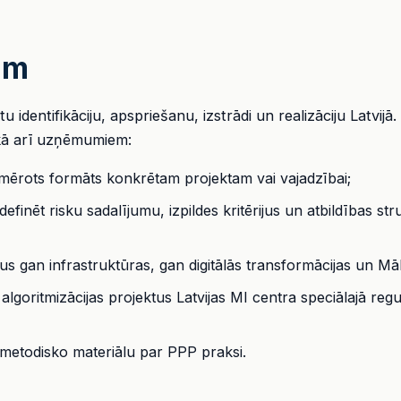
ām
 identifikāciju, apspriešanu, izstrādi un realizāciju Latvij
 kā arī uzņēmumiem:
iemērots formāts konkrētam projektam vai vajadzībai;
efinēt risku sadalījumu, izpildes kritērijus un atbildības st
s gan infrastruktūras, gan digitālās transformācijas un Māk
algoritmizācijas projektus Latvijas MI centra speciālajā reg
 metodisko materiālu par PPP praksi.