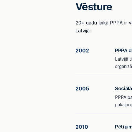
Vēsture
20+ gadu laikā PPPA ir ve
Latvijā:
2002
PPPA d
Latvijā 
organizā
2005
Sociālā
PPPA pap
pakalpo
2010
Pētīju