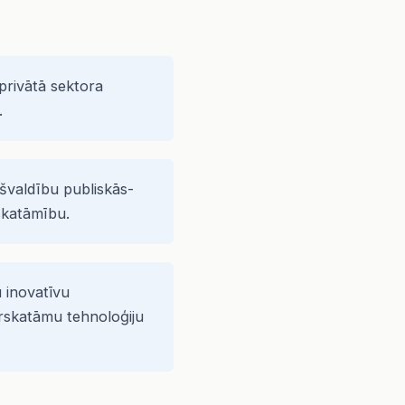
privātā sektora
.
švaldību publiskās-
skatāmību.
 inovatīvu
aurskatāmu tehnoloģiju