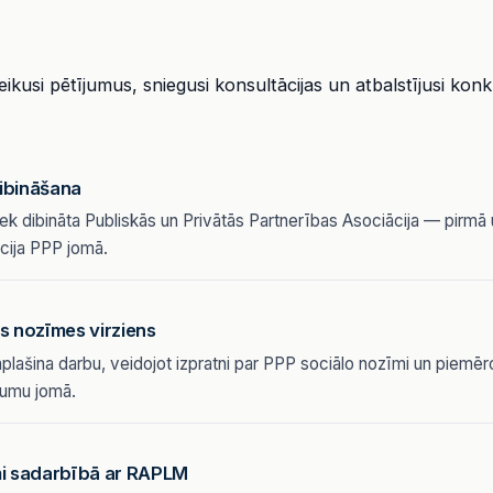
ikusi pētījumus, sniegusi konsultācijas un atbalstījusi ko
ibināšana
tiek dibināta Publiskās un Privātās Partnerības Asociācija — pirm
cija PPP jomā.
s nozīmes virziens
lašina darbu, veidojot izpratni par PPP sociālo nozīmi un piemē
jumu jomā.
mi sadarbībā ar RAPLM