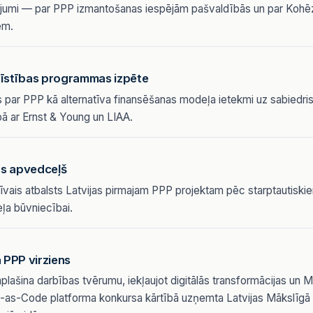
ījumi — par PPP izmantošanas iespējām pašvaldībās un par Kohēz
em.
tīstības programmas izpēte
 par PPP kā alternatīva finansēšanas modeļa ietekmi uz sabiedri
ā ar Ernst & Young un LIAA.
s apvedceļš
īvais atbalsts Latvijas pirmajam PPP projektam pēc starptautis
ļa būvniecībai.
ā PPP virziens
lašina darbības tvērumu, iekļaujot digitālās transformācijas un Mā
as-Code platforma konkursa kārtībā uzņemta Latvijas Mākslīgā I