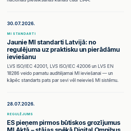
30.07.2026.
MI STANDARTI
Jaunie MI standarti Latvijā: no
regulējuma uz praktisku un pierādāmu
ieviešanu
LVS ISO/IEC 42001, LVS ISO/IEC 42006 un LVS EN
18286 veido pamatu auditējamai MI ieviešanai — un
kāpēc standarts pats par sevi vēl neievieš MI sistēmu.
28.07.2026.
REGULĒJUMS
ES pieņem pirmos būtiskos grozījumus
MI Aktā – stājas spēkā Digital Omnibus