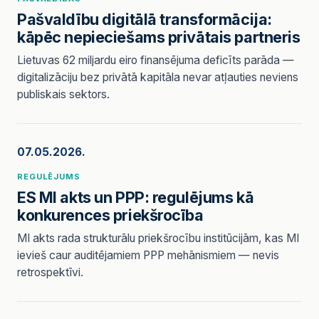
Pašvaldību digitālā transformācija:
kāpēc nepieciešams privātais partneris
Lietuvas 62 miljardu eiro finansējuma deficīts parāda —
digitalizāciju bez privātā kapitāla nevar atļauties neviens
publiskais sektors.
07.05.2026.
REGULĒJUMS
ES MI akts un PPP: regulējums kā
konkurences priekšrocība
MI akts rada strukturālu priekšrocību institūcijām, kas MI
ievieš caur auditējamiem PPP mehānismiem — nevis
retrospektīvi.