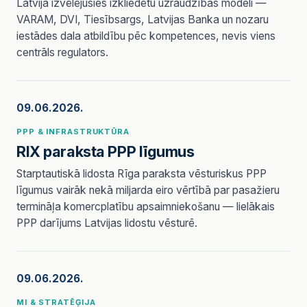
Latvija izvēlējusies izkliedētu uzraudzības modeli —
VARAM, DVI, Tiesībsargs, Latvijas Banka un nozaru
iestādes dala atbildību pēc kompetences, nevis viens
centrāls regulators.
09.06.2026.
PPP & INFRASTRUKTŪRA
RIX paraksta PPP līgumus
Starptautiskā lidosta Rīga paraksta vēsturiskus PPP
līgumus vairāk nekā miljarda eiro vērtībā par pasažieru
termināļa komercplatību apsaimniekošanu — lielākais
PPP darījums Latvijas lidostu vēsturē.
09.06.2026.
MI & STRATĒĢIJA