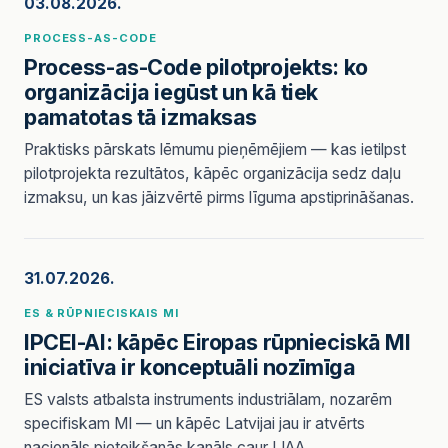
03.08.2026.
PROCESS-AS-CODE
Process-as-Code pilotprojekts: ko
organizācija iegūst un kā tiek
pamatotas tā izmaksas
Praktisks pārskats lēmumu pieņēmējiem — kas ietilpst
pilotprojekta rezultātos, kāpēc organizācija sedz daļu
izmaksu, un kas jāizvērtē pirms līguma apstiprināšanas.
31.07.2026.
ES & RŪPNIECISKAIS MI
IPCEI-AI: kāpēc Eiropas rūpnieciskā MI
iniciatīva ir konceptuāli nozīmīga
ES valsts atbalsta instruments industriālam, nozarēm
specifiskam MI — un kāpēc Latvijai jau ir atvērts
nacionāls pieteikšanās kanāls caur LIAA.